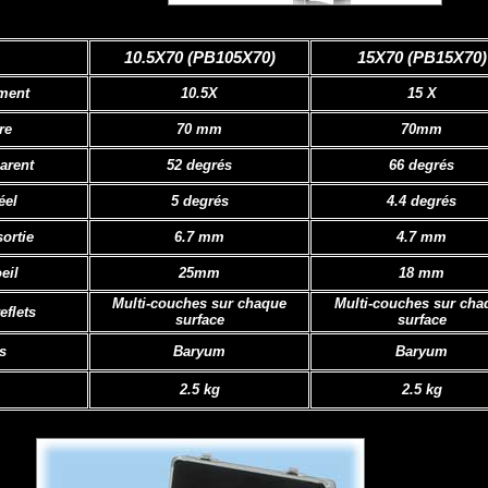
10.5X70 (PB105X70)
15X70 (PB15X70)
ment
10.5X
15 X
re
70 mm
70mm
arent
52 degrés
66 degrés
éel
5 degrés
4.4 degrés
sortie
6.7 mm
4.7 mm
eil
25mm
18 mm
Multi-couches sur chaque
Multi-couches sur cha
eflets
surface
surface
s
Baryum
Baryum
2.5 kg
2.5 kg