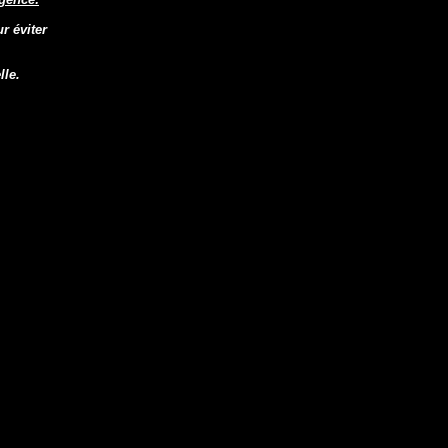
r éviter
lle.