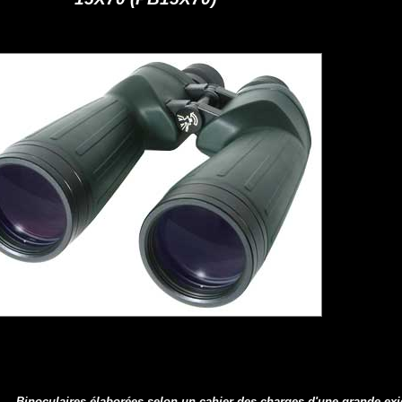
Binoculaires élaborées selon un cahier des charges d'une grande ex