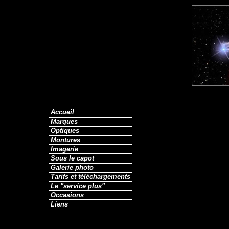
Accueil
Marques
Optiques
Montures
Imagerie
Sous le capot
Galerie photo
Tarifs et téléchargements
Le "service plus"
Occasions
Liens