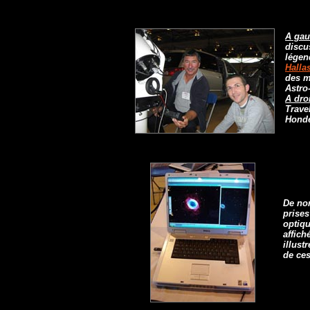
A gau
discu
légen
Halla
des m
Astro
A droi
Travel
Honde
De no
prises
optiqu
affich
illust
de ces