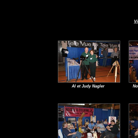
Vi
Al et Judy Nagler
No