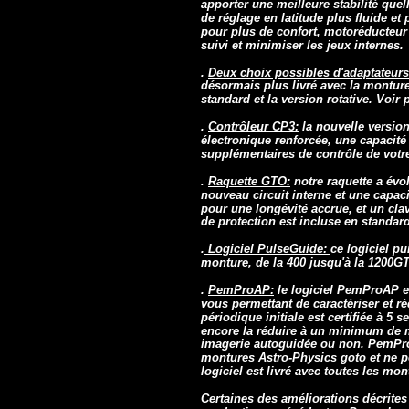
apporter une meilleure stabilité qu
de réglage en latitude plus fluide e
pour plus de confort, motoréducteur
suivi et minimiser les jeux internes.
.
Deux choix possibles d'adaptateurs
désormais plus livré avec la monture
standard et la version rotative. Voir p
.
Contrôleur CP3:
la nouvelle versio
électronique renforcée, une capacité
supplémentaires de contrôle de votr
.
Raquette GTO:
notre raquette a évo
nouveau circuit interne et une capac
pour une longévité accrue, et un cla
de protection est incluse en standard
.
Logiciel PulseGuide:
ce logiciel pu
monture, de la 400 jusqu'à la 1200G
.
PemProAP:
le logiciel PemProAP e
vous permettant de caractériser et ré
périodique initiale est certifiée à 5
encore la réduire à un minimum de m
imagerie autoguidée ou non. PemPro
montures Astro-Physics goto et ne pe
logiciel est livré avec toutes les m
Certaines des améliorations décrite