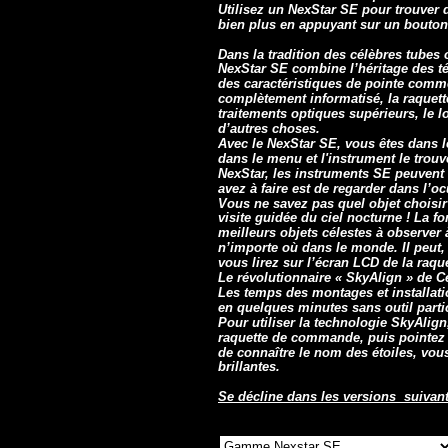
Utilisez un NexStar SE pour trouver d
bien plus en appuyant sur un bouton
Dans la tradition des célèbres tubes 
NexStar SE combine l’héritage des t
des caractéristiques de pointe com
complètement informatisé, la raquet
traitements optiques supérieurs, le l
d’autres choses.
Avec le NexStar SE, vous êtes dans l
dans le menu et l'instrument le trouv
NexStar, les instruments SE peuvent 
avez à faire est de regarder dans l’ocu
Vous ne savez pas quel objet choisir 
visite guidée du ciel nocturne ! La f
meilleurs objets célestes à observer 
n’importe où dans le monde. Il peut
vous lirez sur l’écran LCD de la raq
Le révolutionnaire « SkyAlign » de C
Les temps des montages et installati
en quelques minutes sans outil partic
Pour utiliser la technologie SkyAlign,
raquette de commande, puis pointez tr
de connaître le nom des étoiles, vou
brillantes.
Se décline dans les versions suivant