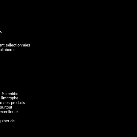
G.
ment sélectionnées
llaborer.
Scientific
limitrophe .
e ses produits:
surtout
excellente
uiper de