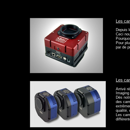
Les ca
Depuis 
Ceci nou
Pourquo
Pour plu
par de p
Les ca
Arrivé r
Imaging 
Dès notr
des camé
extrêmem
qualité, 
Les camé
différent