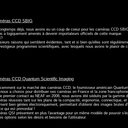
méras CCD SBIG
longtemps déjà, nous avons eu un coup de coeur pour les caméras CCD SBI
s a logiquement amenés à devenir importateurs officiels de cette marque.
i?
sieurs raisons qui semblent évidentes, tant et si bien qu'elles sont régulière
restigieux programmes scientifiques, avec lesquels nous avons le plaisir de co
méras CCD Quantum Scientific Imaging
écemment sur le marché des caméras CCD, le fournisseur américain Quantum 
nous a choisis pour distribuer ses caméras en France et la zone francophone 
e premier contact au NEAF en 2008, nous avions été séduits par la gamme d
ras réussies tant sur les plans de la compacité, ergonomie, connectique, et 
ent bien gérées électroniquement, permettant d'obtenir des images brutes d'
ce qui est primordial !
ras QSI présentent en plus l'avantage pour un même modèle de pouvoir s'éq
es options selon les désirs et besoins de l'utilisateur.