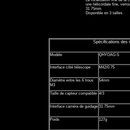
une hélicoïdale fine, verro
31.75mm.
Disponible en 3 tailles.
Spécifications des 
Modèle
QHYOAG-S
Interface côté télescope
M42/0.75
Diamètre entre les 6 trous
54mm
M3
Taille de capteur compatible
4/3
Interface caméra de guidage
31.75mm
Poids
127g